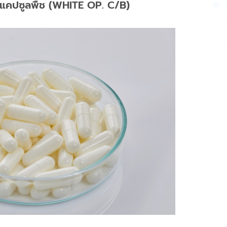
้าแคปซูลพืช (WHITE OP. C/B)