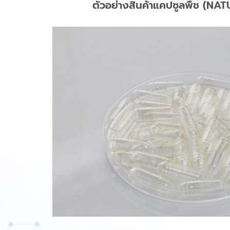
ตัวอย่างสินค้าแคปซูลพืช (NA